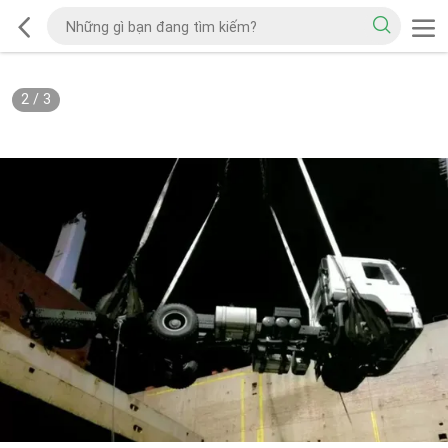
2
/
3