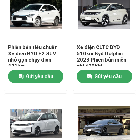
Sản phẩm
Video
Phiên bản tiêu chuẩn
Xe điện CLTC BYD
Xe điện BYD E2 SUV
510km Byd Dolphin
Xe điện BYD
nhỏ gọn chạy điện
2023 Phiên bản miễn
401km
phí 420KM
Gửi yêu cầu
Gửi yêu cầu
Xe hybrid Toyota
Xe Haval
Xe Geely
Xe Huyndai