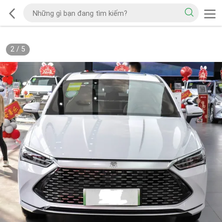
2
/
5