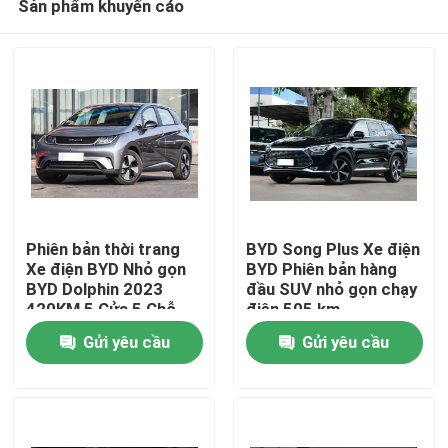
Sản phẩm khuyến cáo
Phiên bản thời trang
BYD Song Plus Xe điện
Xe điện BYD Nhỏ gọn
BYD Phiên bản hàng
BYD Dolphin 2023
đầu SUV nhỏ gọn chạy
420KM 5 Cửa 5 Chỗ
điện 505 km
Nhà
Gửi yêu cầu
Gửi yêu cầu
Về chúng tôi
Địa chỉ liên hệ